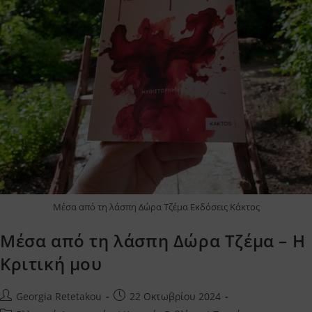
Μέσα από τη λάσπη Δώρα Τζέμα Εκδόσεις Κάκτος
Μέσα από τη λάσπη Δώρα Τζέμα – Η
Κριτική μου
Post
Post
Georgia Retetakou
22 Οκτωβρίου 2024
author:
published: