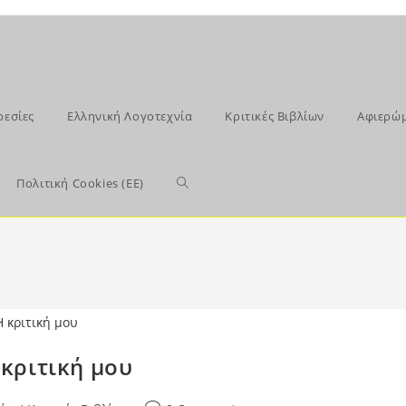
ρεσίες
Ελληνική Λογοτεχνία
Κριτικές Βιβλίων
Αφιερώ
Toggle
Πολιτική Cookies (ΕΕ)
website
search
κριτική μου