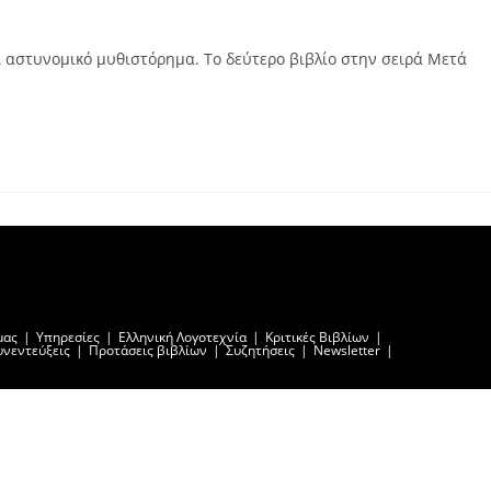
ι αστυνομικό μυθιστόρημα. Το δεύτερο βιβλίο στην σειρά Μετά
μας
Υπηρεσίες
Ελληνική Λογοτεχνία
Κριτικές Βιβλίων
υνεντεύξεις
Προτάσεις βιβλίων
Συζητήσεις
Newsletter