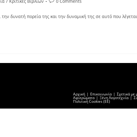
Post
νία
/
Κριτικές Βιβλίων
0 Comments
comments:
 την δυνατή πορεία της και την δυναμική της σε αυτό που λέγετα
Αρχική
Επικοινωνία
Σχετικά με 
Αφιερώματα
Ξένη Λογοτεχνία
Σ
Πολιτική Cookies (ΕΕ)