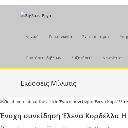
Skip
to
content
Αρχική
Επικοινωνία
Σχετικά με μας
Υπη
Προτάσεις βιβλίων
Συζητήσεις
Newsletter
Εκδόσεις Μίνωας
Ένοχη συνείδηση Έλενα Κορδέλλα Η 