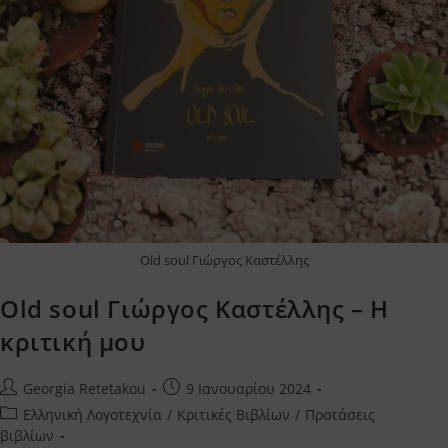
Old soul Γιώργος Καστέλλης
Old soul Γιώργος Καστέλλης – Η
κριτική μου
Post
Post
Georgia Retetakou
9 Ιανουαρίου 2024
author:
published:
Post
Ελληνική Λογοτεχνία
/
Κριτικές Βιβλίων
/
Προτάσεις
category:
βιβλίων