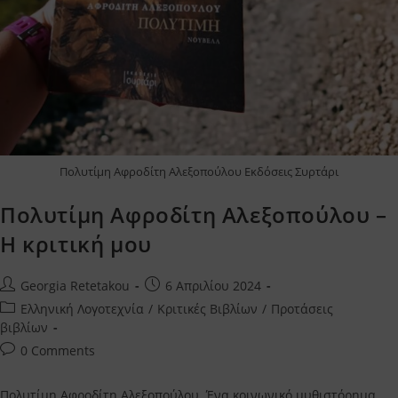
Πολυτίμη Αφροδίτη Αλεξοπούλου Εκδόσεις Συρτάρι
Πολυτίμη Αφροδίτη Αλεξοπούλου –
Η κριτική μου
Post
Post
Georgia Retetakou
6 Απριλίου 2024
author:
published:
Post
Ελληνική Λογοτεχνία
/
Κριτικές Βιβλίων
/
Προτάσεις
category:
βιβλίων
Post
0 Comments
comments:
Πολυτίμη Αφροδίτη Αλεξοπούλου. Ένα κοινωνικό μυθιστόρημα,