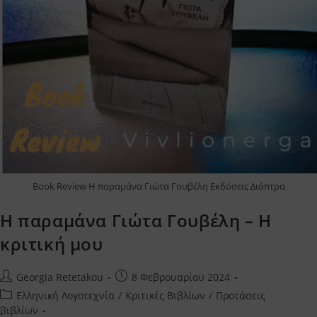
Book Review Η παραμάνα Γιώτα Γουβέλη Εκδόσεις Διόπτρα
Η παραμάνα Γιώτα Γουβέλη – Η
κριτική μου
Post
Post
Georgia Retetakou
8 Φεβρουαρίου 2024
author:
published:
Post
Ελληνική Λογοτεχνία
/
Κριτικές Βιβλίων
/
Προτάσεις
category:
βιβλίων