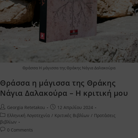
Θράσσα Η μάγισσα της Θράκης Νάγια Δαλακούρα
Θράσσα η μάγισσα της Θράκης
Νάγια Δαλακούρα – Η κριτική μου
Post
Post
Georgia Retetakou
12 Απριλίου 2024
author:
published:
Post
Ελληνική Λογοτεχνία
/
Κριτικές Βιβλίων
/
Προτάσεις
category:
βιβλίων
Post
0 Comments
comments: