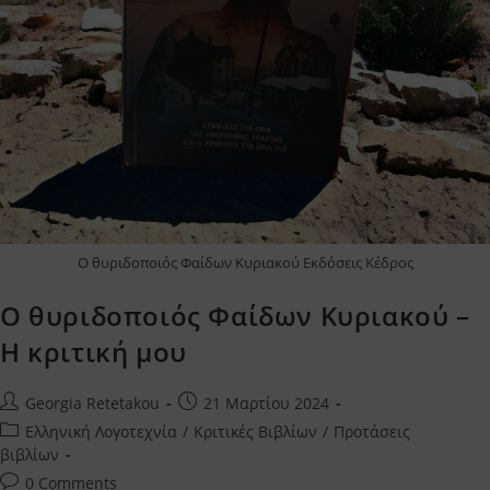
Ο θυριδοποιός Φαίδων Κυριακού Εκδόσεις Κέδρος
Ο θυριδοποιός Φαίδων Κυριακού –
Η κριτική μου
Post
Post
Georgia Retetakou
21 Μαρτίου 2024
author:
published:
Post
Ελληνική Λογοτεχνία
/
Κριτικές Βιβλίων
/
Προτάσεις
category:
βιβλίων
Post
0 Comments