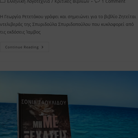
Post
Post
Ελληνική Λογοτεχνία
/
Κριτικές Βιβλίων
1 Comment
category:
comments:
Η Γεωργία Ρετετάκου γράφει και σημειώνει για το βιβλίο Ζητείται
ντελιβεράς της Σπυριδούλα Σπυριδοπούλου που κυκλοφορεί από
τις εκδόσεις Ίαμβος
Ζητείται
Continue Reading
Ντελιβεράς
Σπυριδούλα
Σπυριδοπούλου
–
Η
Κριτική
Μου