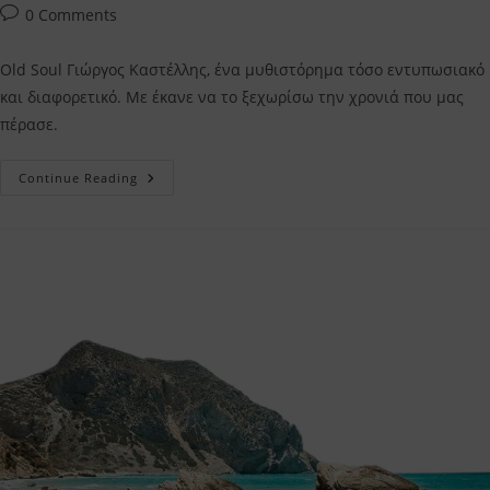
Post
0 Comments
comments:
Old Soul Γιώργος Καστέλλης, ένα μυθιστόρημα τόσο εντυπωσιακό
και διαφορετικό. Με έκανε να το ξεχωρίσω την χρονιά που μας
πέρασε.
Old
Continue Reading
Soul
Γιώργος
Καστέλλης
–
Η
Κριτική
Μου