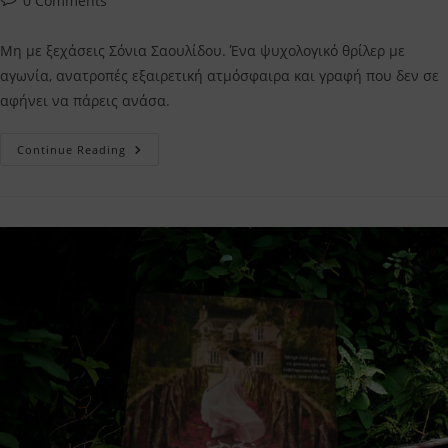
0 Comments
comments:
Μη με ξεχάσεις Σόνια Σαουλίδου. Ένα ψυχολογικό θρίλερ με
αγωνία, ανατροπές εξαιρετική ατμόσφαιρα και γραφή που δεν σε
αφήνει να πάρεις ανάσα.
Μη
Continue Reading
Με
Ξεχάσεις
Σόνια
Σαουλίδου
–
Η
Κριτική
Μου