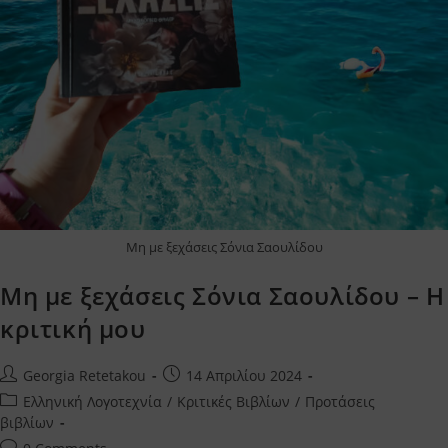
Μη με ξεχάσεις Σόνια Σαουλίδου
Μη με ξεχάσεις Σόνια Σαουλίδου – Η
κριτική μου
Post
Post
Georgia Retetakou
14 Απριλίου 2024
author:
published:
Post
Ελληνική Λογοτεχνία
/
Κριτικές Βιβλίων
/
Προτάσεις
category:
βιβλίων
Post