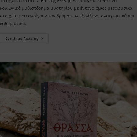
Το αρχοντικό στη Λιθιά της Ελένης Βεζύρογλου είναι ένα
κοινωνικό μυθιστόρημα μυστηρίου με έντονα όμως μεταφυσικά
στοιχεία που ανοίγουν τον δρόμο των εξελίξεων ανατρεπτικά και
καθοριστικά.
Το
Continue Reading
Αρχοντικό
Στη
Λιθιά
Ελένη
Βεζύρογλου
–
Η
Κριτική
Μου