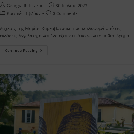
Post
Post
Georgia Retetakou
30 Ιουλίου 2023
author:
published:
Post
Post
Κριτικές Βιβλίων
0 Comments
category:
comments:
Λάχεσις της Μαρίας Καρκαβατσάκη που κυκλοφορεί από τις
εκδόσεις Αγγελάκη, είναι ένα εξαιρετικό κοινωνικό μυθιστόρημα.
Λάχεσις
Continue Reading
Μαρία
Πρινάρη
Καρκαβατσάκη
–
Η
Κριτική
Μου