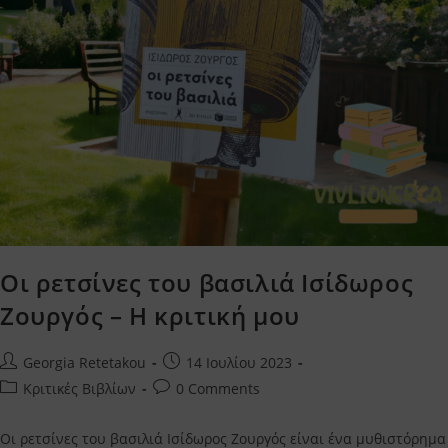
Οι ρετσίνες του βασιλιά Ισίδωρος
Ζουργός – Η κριτική μου
Post
Post
Georgia Retetakou
14 Ιουλίου 2023
author:
published:
Post
Post
Κριτικές Βιβλίων
0 Comments
category:
comments:
Οι ρετσίνες του βασιλιά Ισίδωρος Ζουργός είναι ένα μυθιστόρημα