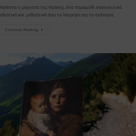
Θράσσα η μάγισσα της Θράκης, ένα παραμύθι σαγηνευτικό,
εθιστικό και μεθυστικό που το λάτρεψα και το αγάπησα.
Θράσσα
Continue Reading
Η
Μάγισσα
Της
Θράκης
Νάγια
Δαλακούρα
–
Η
Κριτική
Μου