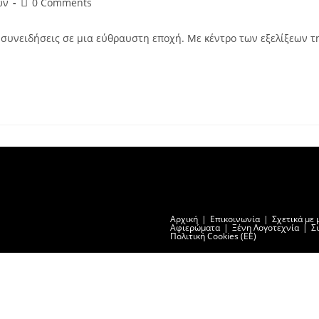
Post
ων
0 Comments
comments:
ι συνειδήσεις σε μια εύθραυστη εποχή. Με κέντρο των εξελίξεων 
Αρχική
Επικοινωνία
Σχετικά με 
Αφιερώματα
Ξένη Λογοτεχνία
Σ
Πολιτική Cookies (ΕΕ)