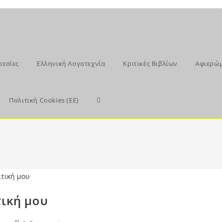
ρεσίες
Ελληνική Λογοτεχνία
Κριτικές Βιβλίων
Αφιερώ
Toggle
Πολιτική Cookies (ΕΕ)
website
search
τική μου