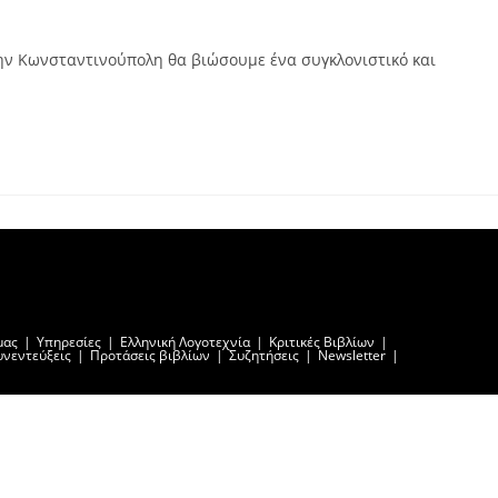
την Κωνσταντινούπολη θα βιώσουμε ένα συγκλονιστικό και
μας
Υπηρεσίες
Ελληνική Λογοτεχνία
Κριτικές Βιβλίων
υνεντεύξεις
Προτάσεις βιβλίων
Συζητήσεις
Newsletter