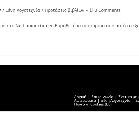
Post
ν
/
Ξένη Λογοτεχνία
/
Προτάσεις βιβλίων
0 Comments
comments:
ά στο Netflix και είπα να θυμηθώ όσα αποκόμισα από αυτό το εξα
Αρχική
Επικοινωνία
Σχετικά με 
Αφιερώματα
Ξένη Λογοτεχνία
Σ
Πολιτική Cookies (ΕΕ)