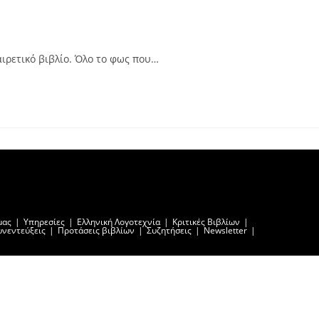
ιρετικό βιβλίο. Όλο το φως που…
μας
Υπηρεσίες
Ελληνική Λογοτεχνία
Κριτικές Βιβλίων
υνεντεύξεις
Προτάσεις βιβλίων
Συζητήσεις
Newsletter