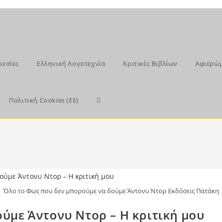
ρεσίες
Ελληνική Λογοτεχνία
Κριτικές Βιβλίων
Αφιερώ
Toggle
Πολιτική Cookies (ΕΕ)
website
search
Όλο το Φως που δεν μπορούμε να δούμε Άντονυ Ντορ Εκδόσεις Πατάκη
ύμε Άντονυ Ντορ – Η κριτική μου