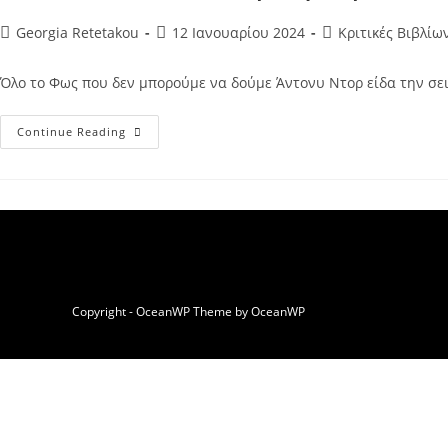
Post
Post
Post
Georgia Retetakou
12 Ιανουαρίου 2024
Κριτικές Βιβλίω
author:
published:
category:
Όλο το Φως που δεν μπορούμε να δούμε Άντονυ Ντορ είδα την σειρ
Όλο
Continue Reading
Το
Φως
Που
Δεν
Μπορούμε
Να
Δούμε
Άντονυ
Ντορ
–
Η
Κριτική
Copyright - OceanWP Theme by OceanWP
Μου