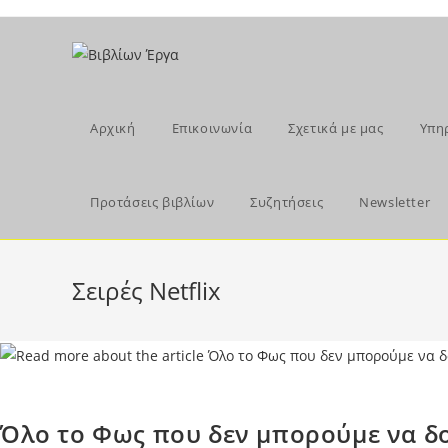
Skip
to
content
Αρχική
Επικοινωνία
Σχετικά με μας
Υπη
Προτάσεις βιβλίων
Συζητήσεις
Newsletter
Σειρές Netflix
Όλο το Φως που δεν μπορούμε να δο