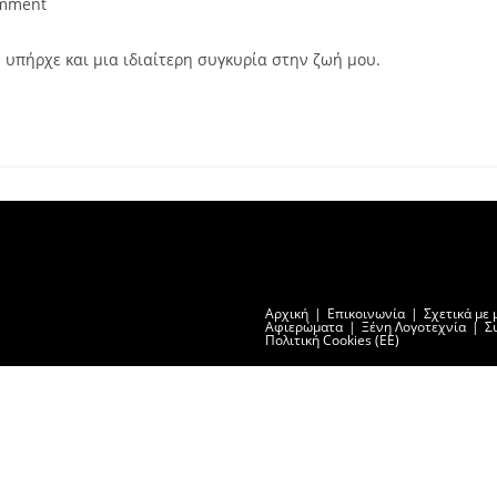
mment
ts:
ν υπήρχε και μια ιδιαίτερη συγκυρία στην ζωή μου.
Αρχική
Επικοινωνία
Σχετικά με 
Αφιερώματα
Ξένη Λογοτεχνία
Σ
Πολιτική Cookies (ΕΕ)