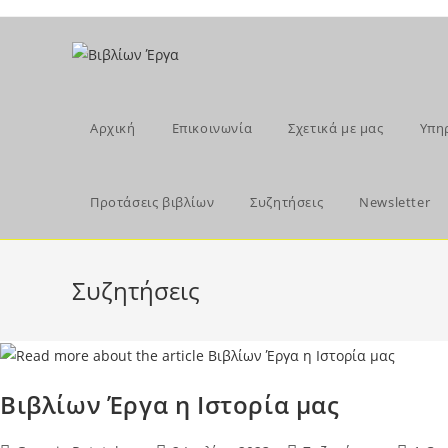
Skip
to
content
Αρχική
Επικοινωνία
Σχετικά με μας
Υπη
Προτάσεις βιβλίων
Συζητήσεις
Newsletter
Συζητήσεις
Βιβλίων Έργα η Ιστορία μας