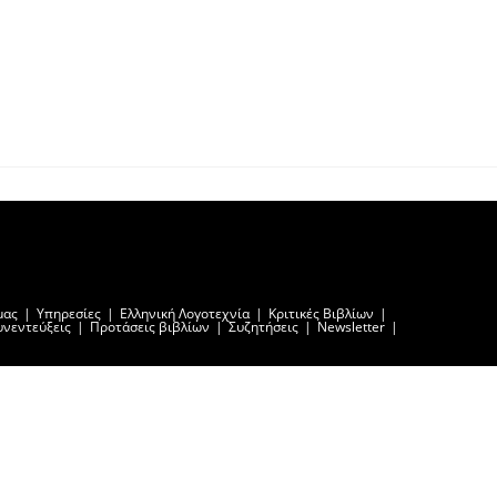
μας
Υπηρεσίες
Ελληνική Λογοτεχνία
Κριτικές Βιβλίων
υνεντεύξεις
Προτάσεις βιβλίων
Συζητήσεις
Newsletter