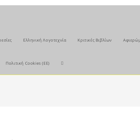
ρεσίες
Ελληνική Λογοτεχνία
Κριτικές Βιβλίων
Αφιερώ
Toggle
Πολιτική Cookies (ΕΕ)
website
search