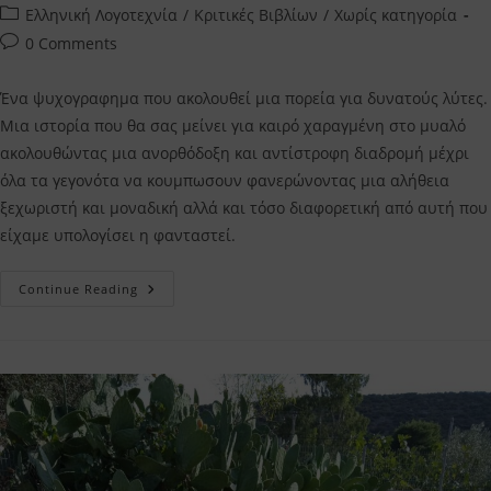
author:
published:
Post
Ελληνική Λογοτεχνία
/
Κριτικές Βιβλίων
/
Χωρίς κατηγορία
category:
Post
0 Comments
comments:
Ένα ψυχογραφημα που ακολουθεί μια πορεία για δυνατούς λύτες.
Μια ιστορία που θα σας μείνει για καιρό χαραγμένη στο μυαλό
ακολουθώντας μια ανορθόδοξη και αντίστροφη διαδρομή μέχρι
όλα τα γεγονότα να κουμπωσουν φανερώνοντας μια αλήθεια
ξεχωριστή και μοναδική αλλά και τόσο διαφορετική από αυτή που
είχαμε υπολογίσει η φανταστεί.
Θα
Continue Reading
Σε
Καλύψω
Βάιος
Κουκκόνης
–
Η
Κριτική
Μου