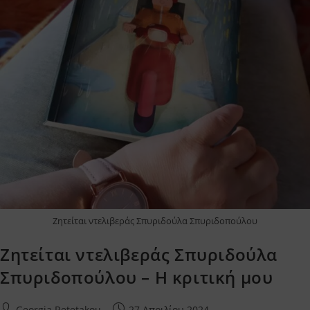
Ζητείται ντελιβεράς Σπυριδούλα Σπυριδοπούλου
Ζητείται ντελιβεράς Σπυριδούλα
Σπυριδοπούλου – Η κριτική μου
Post
Post
Georgia Retetakou
27 Απριλίου 2024