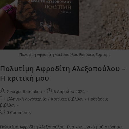
Πολυτίμη Αφροδίτη Αλεξοπούλου Εκδόσεις Συρτάρι
Πολυτίμη Αφροδίτη Αλεξοπούλου –
Η κριτική μου
Post
Post
Georgia Retetakou
6 Απριλίου 2024
author:
published:
Post
Ελληνική Λογοτεχνία
/
Κριτικές Βιβλίων
/
Προτάσεις
category:
βιβλίων
Post
0 Comments
comments:
Πολυτίμη Αφροδίτη Αλεξοπούλου. Ένα κοινωνικό μυθιστόρημα,