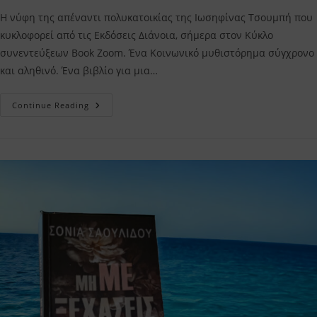
Η νύφη της απέναντι πολυκατοικίας της Ιωσηφίνας Τσουμπή που
κυκλοφορεί από τις Εκδόσεις Διάνοια, σήμερα στον Κύκλο
συνεντεύξεων Book Zoom. Ένα Κοινωνικό μυθιστόρημα σύγχρονο
και αληθινό. Ένα βιβλίο για μια…
Η
Continue Reading
Νύφη
Της
Απέναντι
Πολυκατοικίας
Ιωσηφίνα
Τσουμπή
–
Συνέντευξη