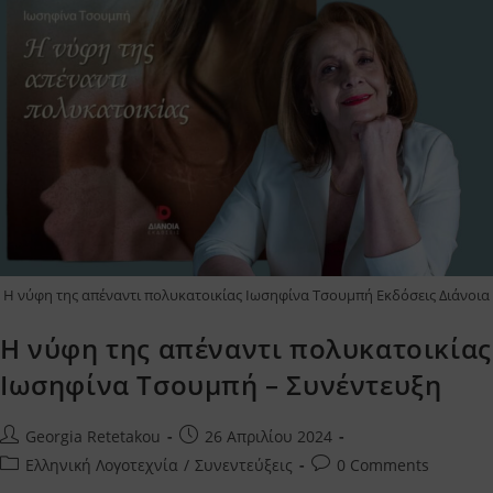
Η νύφη της απέναντι πολυκατοικίας Ιωσηφίνα Τσουμπή Εκδόσεις Διάνοια
Η νύφη της απέναντι πολυκατοικίας
Ιωσηφίνα Τσουμπή – Συνέντευξη
Post
Post
Georgia Retetakou
26 Απριλίου 2024
author:
published:
Post
Post
Ελληνική Λογοτεχνία
/
Συνεντεύξεις
0 Comments
category:
comments: