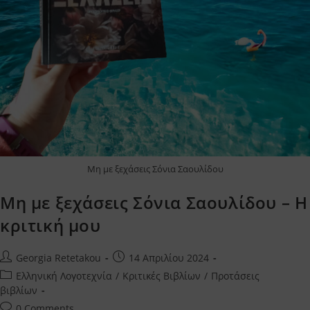
Μη με ξεχάσεις Σόνια Σαουλίδου
Μη με ξεχάσεις Σόνια Σαουλίδου – Η
κριτική μου
Post
Post
Georgia Retetakou
14 Απριλίου 2024
author:
published:
Post
Ελληνική Λογοτεχνία
/
Κριτικές Βιβλίων
/
Προτάσεις
category:
βιβλίων
Post
0 Comments