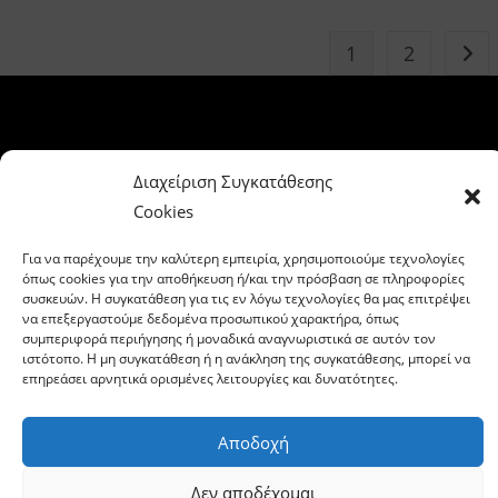
–
Η
Κριτική
1
2
Go t
Μου
Διαχείριση Συγκατάθεσης
Cookies
Για να παρέχουμε την καλύτερη εμπειρία, χρησιμοποιούμε τεχνολογίες
όπως cookies για την αποθήκευση ή/και την πρόσβαση σε πληροφορίες
συσκευών. Η συγκατάθεση για τις εν λόγω τεχνολογίες θα μας επιτρέψει
να επεξεργαστούμε δεδομένα προσωπικού χαρακτήρα, όπως
Αρχική
Επικοινωνία
Σχετικά με μας
Υπηρεσίες
συμπεριφορά περιήγησης ή μοναδικά αναγνωριστικά σε αυτόν τον
Ελληνική Λογοτεχνία
Κριτικές Βιβλίων
Αφιερώματα
ιστότοπο. Η μη συγκατάθεση ή η ανάκληση της συγκατάθεσης, μπορεί να
Ξένη Λογοτεχνία
Συνεντεύξεις
Προτάσεις βιβλίων
επηρεάσει αρνητικά ορισμένες λειτουργίες και δυνατότητες.
Συζητήσεις
Newsletter
Πολιτική Cookies (ΕΕ)
Copyright - OceanWP Theme by OceanWP
Αποδοχή
Δεν αποδέχομαι