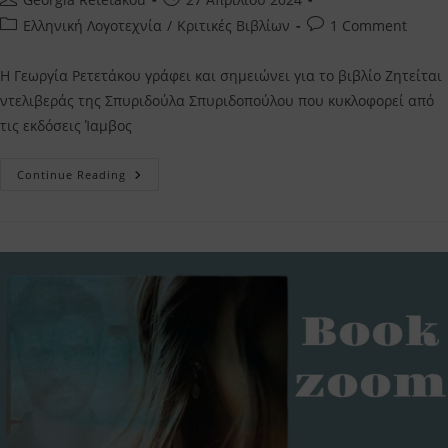
author:
published:
Post
Post
Ελληνική Λογοτεχνία
/
Κριτικές Βιβλίων
1 Comment
category:
comments:
Η Γεωργία Ρετετάκου γράφει και σημειώνει για το βιβλίο Ζητείται
ντελιβεράς της Σπυριδούλα Σπυριδοπούλου που κυκλοφορεί από
τις εκδόσεις Ίαμβος
Ζητείται
Continue Reading
Ντελιβεράς
Σπυριδούλα
Σπυριδοπούλου
–
Η
Κριτική
Μου