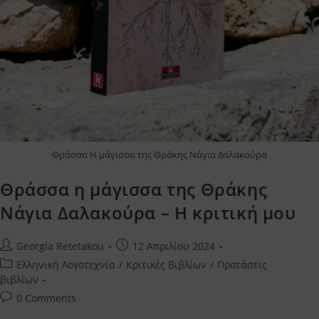
Θράσσα Η μάγισσα της Θράκης Νάγια Δαλακούρα
Θράσσα η μάγισσα της Θράκης
Νάγια Δαλακούρα – Η κριτική μου
Post
Post
Georgia Retetakou
12 Απριλίου 2024
author:
published:
Post
Ελληνική Λογοτεχνία
/
Κριτικές Βιβλίων
/
Προτάσεις
category:
βιβλίων
Post
0 Comments
comments: