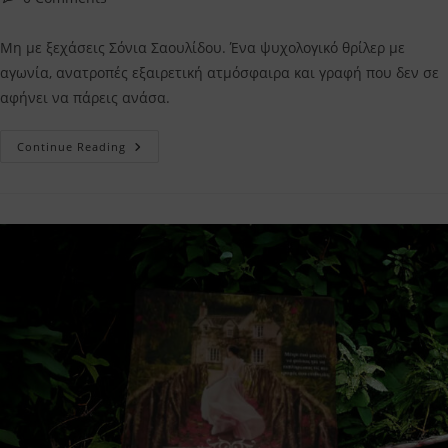
comments:
Μη με ξεχάσεις Σόνια Σαουλίδου. Ένα ψυχολογικό θρίλερ με
αγωνία, ανατροπές εξαιρετική ατμόσφαιρα και γραφή που δεν σε
αφήνει να πάρεις ανάσα.
Μη
Continue Reading
Με
Ξεχάσεις
Σόνια
Σαουλίδου
–
Η
Κριτική
Μου