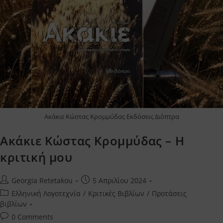
Ακάκιε Κώστας Κρομμύδας Εκδόσεις Διόπτρα
Ακάκιε Κώστας Κρομμύδας – Η
κριτική μου
Post
Post
Georgia Retetakou
5 Απριλίου 2024
author:
published:
Post
Ελληνική Λογοτεχνία
/
Κριτικές Βιβλίων
/
Προτάσεις
category:
βιβλίων
Post
0 Comments