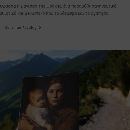
Θράσσα η μάγισσα της Θράκης, ένα παραμύθι σαγηνευτικό,
εθιστικό και μεθυστικό που το λάτρεψα και το αγάπησα.
Θράσσα
Continue Reading
Η
Μάγισσα
Της
Θράκης
Νάγια
Δαλακούρα
–
Η
Κριτική
Μου