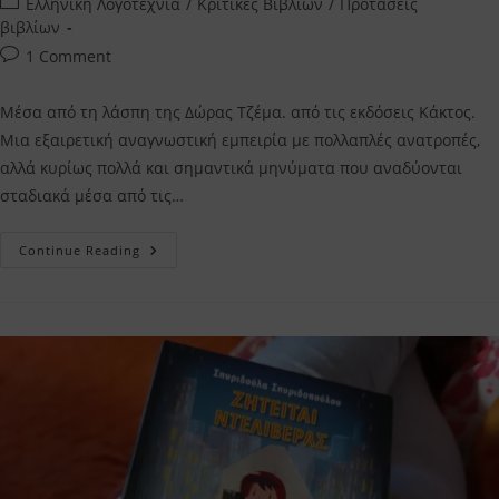
Post
Ελληνική Λογοτεχνία
/
Κριτικές Βιβλίων
/
Προτάσεις
category:
βιβλίων
Post
1 Comment
comments:
Μέσα από τη λάσπη της Δώρας Τζέμα. από τις εκδόσεις Κάκτος.
Μια εξαιρετική αναγνωστική εμπειρία με πολλαπλές ανατροπές,
αλλά κυρίως πολλά και σημαντικά μηνύματα που αναδύονται
σταδιακά μέσα από τις…
Μέσα
Continue Reading
Από
Τη
Λάσπη
Δώρα
Τζέμα
–
Η
Κριτική
Μου