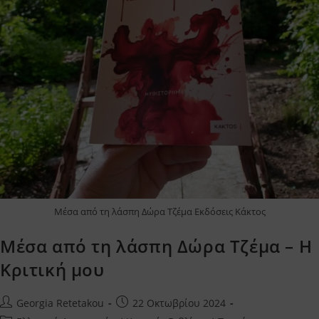
Μέσα από τη λάσπη Δώρα Τζέμα Εκδόσεις Κάκτος
Μέσα από τη λάσπη Δώρα Τζέμα – Η
Κριτική μου
Post
Post
Georgia Retetakou
22 Οκτωβρίου 2024
author:
published: