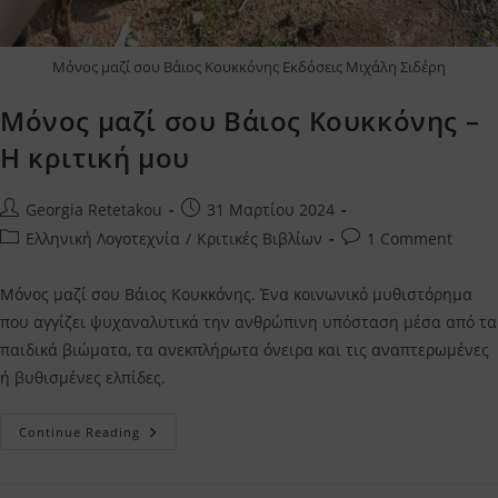
Μόνος μαζί σου Βάιος Κουκκόνης Εκδόσεις Μιχάλη Σιδέρη
Μόνος μαζί σου Βάιος Κουκκόνης –
Η κριτική μου
Post
Post
Georgia Retetakou
31 Μαρτίου 2024
author:
published:
Post
Post
Ελληνική Λογοτεχνία
/
Κριτικές Βιβλίων
1 Comment
category:
comments:
Μόνος μαζί σου Βάιος Κουκκόνης. Ένα κοινωνικό μυθιστόρημα
που αγγίζει ψυχαναλυτικά την ανθρώπινη υπόσταση μέσα από τα
παιδικά βιώματα, τα ανεκπλήρωτα όνειρα και τις αναπτερωμένες
ή βυθισμένες ελπίδες.
Μόνος
Continue Reading
Μαζί
Σου
Βάιος
Κουκκόνης