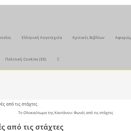
ρεσίες
Ελληνική Λογοτεχνία
Κριτικές Βιβλίων
Αφιερώ
Toggle
Πολιτική Cookies (ΕΕ)
website
search
Το Ολοκαύτωμα της Καντάνου: Φωνές από τις στάχτες
ς από τις στάχτες