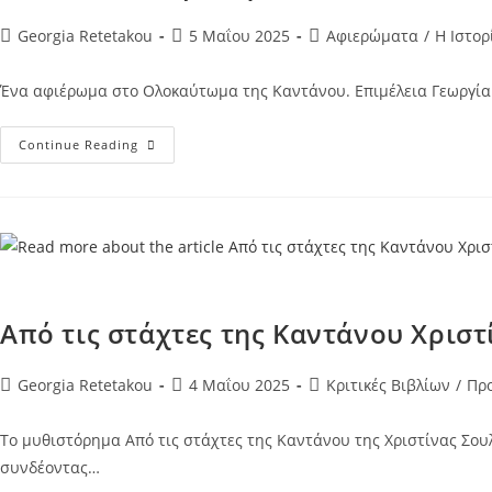
Post
Post
Post
Georgia Retetakou
5 Μαΐου 2025
Αφιερώματα
/
Η Ιστορ
author:
published:
category:
Ένα αφιέρωμα στο Ολοκαύτωμα της Καντάνου. Επιμέλεια Γεωργία Ρ
Το
Continue Reading
Ολοκαύτωμα
Της
Καντάνου:
Φωνές
Από
Τις
Στάχτες
Από τις στάχτες της Καντάνου Χριστ
Post
Post
Post
Georgia Retetakou
4 Μαΐου 2025
Κριτικές Βιβλίων
/
Προ
author:
published:
category:
Το μυθιστόρημα Aπό τις στάχτες της Καντάνου της Χριστίνας Σουλε
συνδέοντας…