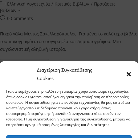
author:
published:
Post
Ελληνική Λογοτεχνία
/
Κριτικές Βιβλίων
/
Προτάσεις
category:
βιβλίων
Post
0 Comments
comments:
Πικρό γάλα Μένιος Σακελλαρόπουλος. Για μένα το καλύτερο βιβλίο
του πολυγραφότατου συγγραφέα και δημοσιογράφου. Μια
συγκλονιστική αληθινή ιστορία.
Πικρό
Continue Reading
Γάλα
Διαχείριση Συγκατάθεσης
Μένιος
Σακελλαρόπουλος
Cookies
–
Η
Κριτική
Για να παρέχουμε την καλύτερη εμπειρία, χρησιμοποιούμε τεχνολογίες
Μου
όπως cookies για την αποθήκευση ή/και την πρόσβαση σε πληροφορίες
συσκευών. Η συγκατάθεση για τις εν λόγω τεχνολογίες θα μας επιτρέψει
να επεξεργαστούμε δεδομένα προσωπικού χαρακτήρα, όπως
συμπεριφορά περιήγησης ή μοναδικά αναγνωριστικά σε αυτόν τον
ιστότοπο. Η μη συγκατάθεση ή η ανάκληση της συγκατάθεσης, μπορεί να
επηρεάσει αρνητικά ορισμένες λειτουργίες και δυνατότητες.