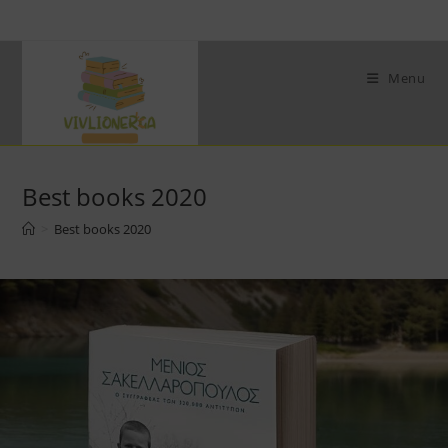
Skip
to
content
Menu
Best books 2020
>
Best books 2020