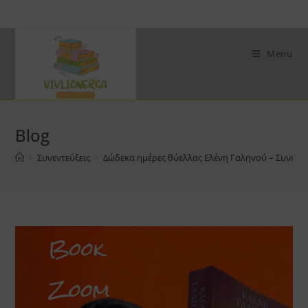
Skip
to
content
Menu
Blog
>
Συνεντεύξεις
>
Δώδεκα ημέρες θύελλας Ελένη Γαληνού – Συνέντ