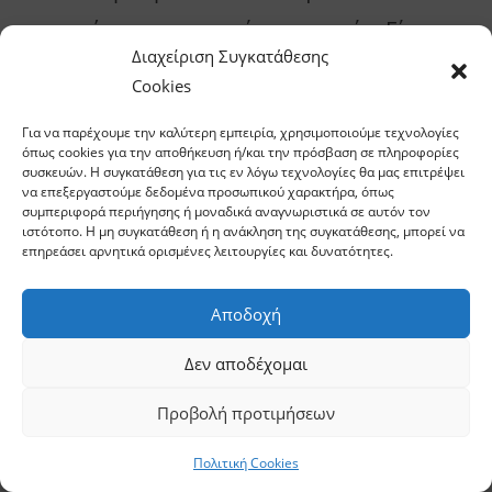
μας στέρησαν την πρώτη ευκαιρία. Είναι
Διαχείριση Συγκατάθεσης
σημαντικό να μαθαίνουμε από τα λάθη μας
Cookies
για να γινόμαστε καλύτεροι σύντροφοι και
Για να παρέχουμε την καλύτερη εμπειρία, χρησιμοποιούμε τεχνολογίες
καλύτεροι άνθρωποι.
όπως cookies για την αποθήκευση ή/και την πρόσβαση σε πληροφορίες
συσκευών. Η συγκατάθεση για τις εν λόγω τεχνολογίες θα μας επιτρέψει
να επεξεργαστούμε δεδομένα προσωπικού χαρακτήρα, όπως
Καταλυτικό ρόλο τόσο στις εξελίξεις όσο
συμπεριφορά περιήγησης ή μοναδικά αναγνωριστικά σε αυτόν τον
ιστότοπο. Η μη συγκατάθεση ή η ανάκληση της συγκατάθεσης, μπορεί να
και στην τρυφερότητα που αναδύεται
επηρεάσει αρνητικά ορισμένες λειτουργίες και δυνατότητες.
στο βιβλίο παίζουν δύο παιδιά. Η Αλίκη
Αποδοχή
και ο Δημήτρης. Ποια συναισθήματα
Δεν αποδέχομαι
αλλάζουν καθοριστικά στις ζωές των
πρωταγωνιστών διαμέσου αυτών των
Προβολή προτιμήσεων
δύο παιδιών;
Πολιτική Cookies