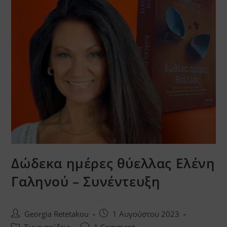
Δώδεκα ημέρες θύελλας Ελένη
Γαληνού – Συνέντευξη
Post
Post
Georgia Retetakou
1 Αυγούστου 2023
author:
published:
Post
Post