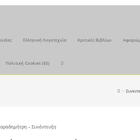
ρεσίες
Ελληνική Λογοτεχνία
Κριτικές Βιβλίων
Αφιερώ
Toggle
Πολιτική Cookies (ΕΕ)
website
>
Συνεντε
search