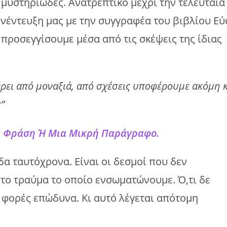
 μυστηριώδες. Aνατρεπτικό μέχρι την τελευταία
υνέντευξη μας με την συγγραφέα του βιβλίου Εύ
ροσεγγίσουμε μέσα από τις σκέψεις της ίδιας
έρει από μοναξιά, από σχέσεις υποφέρουμε ακόμη κ
ς”
ια Φράση Ή Μια Μικρή Παράγραφο.
ίδα ταυτόχρονα. Είναι οι δεσμοί που δεν
 το τραύμα το οποίο ενσωματώνουμε. Ό,τι δε
ς φορές επώδυνα. Κι αυτό λέγεται απότομη