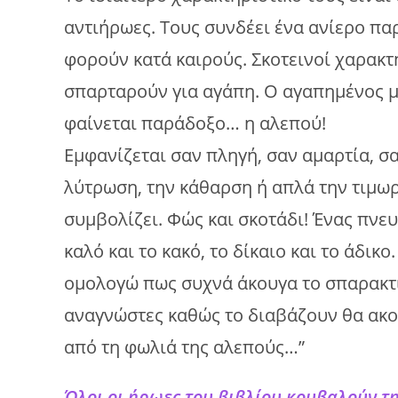
αντιήρωες. Τους συνδέει ένα ανίερο πα
φορούν κατά καιρούς. Σκοτεινοί χαρακτ
σπαρταρούν για αγάπη. Ο αγαπημένος μ
φαίνεται παράδοξο… η αλεπού!
Εμφανίζεται σαν πληγή, σαν αμαρτία, σα
λύτρωση, την κάθαρση ή απλά την τιμωρ
συμβολίζει. Φώς και σκοτάδι! Ένας πνε
καλό και το κακό, το δίκαιο και το άδικ
ομολογώ πως συχνά άκουγα το σπαρακτικ
αναγνώστες καθώς το διαβάζουν θα ακού
από τη φωλιά της αλεπούς…”
Όλοι οι ήρωες του βιβλίου κουβαλούν τη