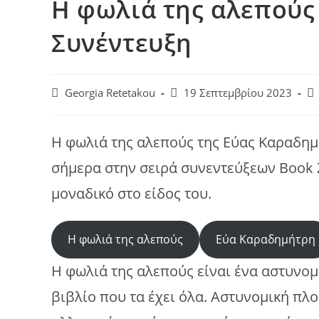
Η φωλιά της αλεπούς
Συνέντευξη
Post
Post
Po
Georgia Retetakou
19 Σεπτεμβρίου 2023
author:
published:
ca
Η φωλιά της αλεπούς της Εύας Καραδημ
σήμερα στην σειρά συνεντεύξεων Book 
μοναδικό στο είδος του.
Η φωλιά της αλεπούς
Εύα Καραδημήτρη
Η φωλιά της αλεπούς είναι ένα αστυνομι
βιβλίο που τα έχει όλα. Αστυνομική πλο