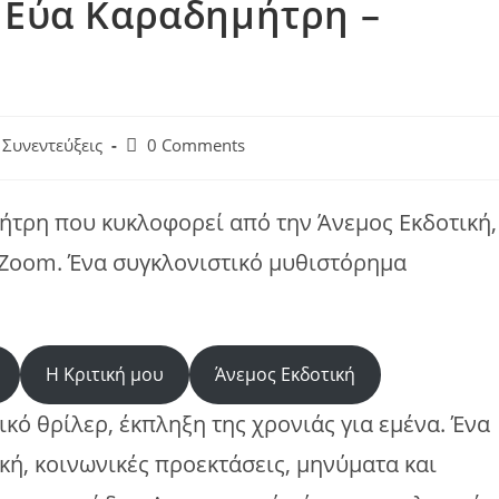
 Εύα Καραδημήτρη –
st
Post
Συνεντεύξεις
0 Comments
tegory:
comments:
ήτρη που κυκλοφορεί από την Άνεμος Εκδοτική,
Zoom. Ένα συγκλονιστικό μυθιστόρημα
Η Κριτική μου
Άνεμος Εκδοτική
κό θρίλερ, έκπληξη της χρονιάς για εμένα. Ένα
κή, κοινωνικές προεκτάσεις, μηνύματα και