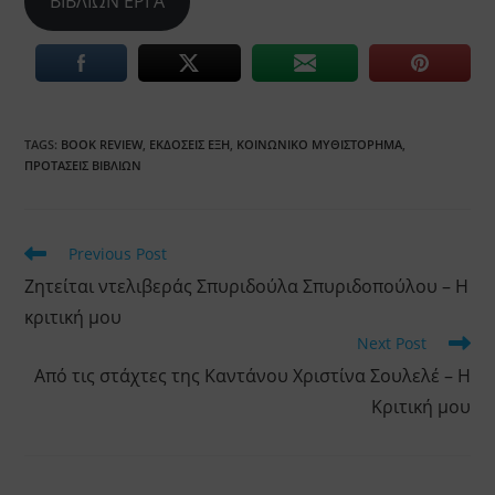
ΒΙΒΛΙΩΝ ΕΡΓΑ
TAGS:
BOOK REVIEW
,
ΕΚΔΌΣΕΙΣ ΕΞΗ
,
ΚΟΙΝΩΝΙΚΌ ΜΥΘΙΣΤΌΡΗΜΑ
,
ΠΡΟΤΆΣΕΙΣ ΒΙΒΛΊΩΝ
Read
Previous Post
more
Ζητείται ντελιβεράς Σπυριδούλα Σπυριδοπούλου – Η
articles
κριτική μου
Next Post
Από τις στάχτες της Καντάνου Χριστίνα Σουλελέ – Η
Κριτική μου