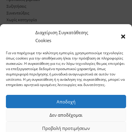
Συζητήσεις
Συνεντεύξεις
Χωρίς κατηγορία
Διαχείριση Συγκατάθεσης
Cookies
Για να παρέχουμε την καλύτερη εμπειρία, χρησιμοποιούμε τεχνολογίες
όπως cookies για την αποθήκευση ή/και την πρόσβαση σε πληροφορίες
συσκευών. Η συγκατάθεση για τις εν λόγω τεχνολογίες θα μας επιτρέψει
να επεξεργαστούμε δεδομένα προσωπικού χαρακτήρα, όπως
συμπεριφορά περιήγησης ή μοναδικά αναγνωριστικά σε αυτόν τον
ιστότοπο. Η μη συγκατάθεση ή η ανάκληση της συγκατάθεσης, μπορεί να
επηρεάσει αρνητικά ορισμένες λειτουργίες και δυνατότητες.
Αποδοχή
Δεν αποδέχομαι
Αρχική
Επικοινωνία
Σχετικά με μας
Υπηρεσίες
Ελληνική Λογοτεχνία
Κριτικές Βιβλίων
Αφιερώματα
Ξένη Λογοτεχνία
Συνεντεύξεις
Προτάσεις βιβλίων
Προβολή προτιμήσεων