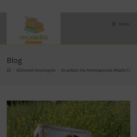
Skip
to
content
Menu
Blog
>
Ελληνική Λογοτεχνία
>
Οι μοίρες της Αστροφεγγιάς Μαρία Γαβρι