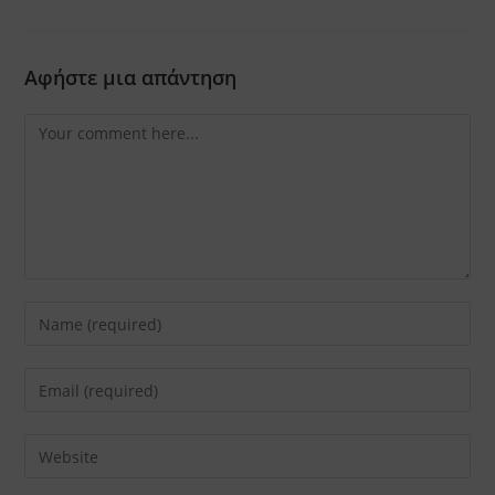
Αφήστε μια απάντηση
Comment
Enter
your
name
Enter
or
your
username
email
Enter
to
address
your
comment
to