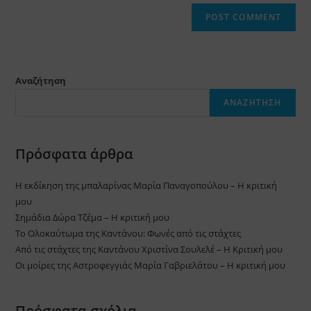
website
comment
URL
(optional)
Αναζήτηση
ΑΝΑΖΉΤΗΣΗ
Πρόσφατα άρθρα
Η εκδίκηση της μπαλαρίνας Μαρία Παναγοπούλου – Η κριτική
μου
Σημάδια Δώρα Τζέμα – Η κριτική μου
Το Ολοκαύτωμα της Καντάνου: Φωνές από τις στάχτες
Από τις στάχτες της Καντάνου Χριστίνα Σουλελέ – Η Κριτική μου
Οι μοίρες της Αστροφεγγιάς Μαρία Γαβριελάτου – Η κριτική μου
Πρόσφατα σχόλια