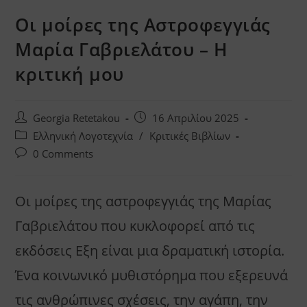
Οι μοίρες της Αστροφεγγιάς
Μαρία Γαβριελάτου – Η
κριτική μου
Post
Post
Georgia Retetakou
16 Απριλίου 2025
author:
published:
Post
Ελληνική Λογοτεχνία
/
Κριτικές Βιβλίων
category:
Post
0 Comments
comments:
Οι μοίρες της αστροφεγγιάς της Μαρίας
Γαβριελάτου που κυκλοφορεί από τις
εκδόσεις Εξη είναι μια δραματική ιστορία.
Ένα κοινωνικό μυθιστόρημα που εξερευνά
τις ανθρώπινες σχέσεις, την αγάπη, την