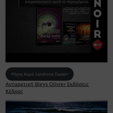
ενεργοποιήσετε αυτό το περιεχόμενο
Ρήγας Καρό Sandrone Dazieri
Ανταρκτική Bleys Olivier Εκδόσεις
Κέδρος