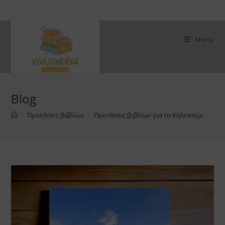
Skip
to
content
Menu
Blog
>
Προτάσεις βιβλίων
>
Προτάσεις βιβλίων για το Καλοκαίρι