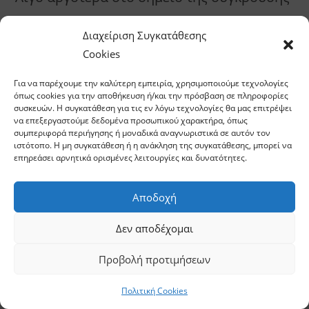
όλα τα ίχνη έχουν εξαφανιστεί – από τα
Διαχείριση Συγκατάθεσης
χτυπημένα αυτοκίνητα και τα πτώματα
Cookies
μέχρι τον τελευταίο κάλυκα.
Για να παρέχουμε την καλύτερη εμπειρία, χρησιμοποιούμε τεχνολογίες
Είναι λες και τίποτε δεν συνέβη ποτέ εκεί.
όπως cookies για την αποθήκευση ή/και την πρόσβαση σε πληροφορίες
συσκευών. Η συγκατάθεση για τις εν λόγω τεχνολογίες θα μας επιτρέψει
να επεξεργαστούμε δεδομένα προσωπικού χαρακτήρα, όπως
Μια ανώνυμη καταγγελία γίνεται αιτία να
συμπεριφορά περιήγησης ή μοναδικά αναγνωριστικά σε αυτόν τον
ιστότοπο. Η μη συγκατάθεση ή η ανάκληση της συγκατάθεσης, μπορεί να
ξεκινήσει η έρευνα.
επηρεάσει αρνητικά ορισμένες λειτουργίες και δυνατότητες.
Ένας εισαγγελέας, μια τολμηρή
Αποδοχή
δημοσιογράφος και η βοηθός της
Δεν αποδέχομαι
αναζητούν με κάθε κόστος την αλήθεια.
Αλλά κανένα στόμα δεν ανοίγει και σ’ αυτή
Προβολή προτιμήσεων
την περιοχή, ένα από τα μεγαλύτερα
Πολιτική Cookies
«θερμοκήπια βίας» στην Κολομβία, οι