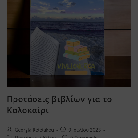
Προτάσεις βιβλίων για το
Καλοκαίρι
Post
Post
Georgia Retetakou
9 Ιουλίου 2023
author:
published:
Post
Post
Προτάσεις βιβλίων
0 Comments